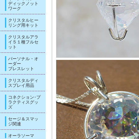
ディックノット
ワーク
クリスタルヒー
リング用キット
クリスタルアラ
イ５１種フルセ
ット
パーソナル・オ
ーダー
ブレスレット
クリスタルディ
スプレイ用品
コネクション･プ
ラクティスグッ
ズ
セージ＆スマッ
ジ関連
オーラソーマ