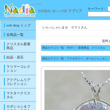
キーワード：
web shop トップ
いらっしゃいませ ゲストさん
全商品一覧
送料
クリスタル新着
商品
商品カテゴリ一覧
>
NEW！！新着商品 クリスタル
結晶・原石
商品カテゴリ一覧
>
アクセサリー
>
ポールジェンセン
ラリマーコレク
ション
アクアレムリア
コレクション
マスタークリス
タル
カボション＆フ