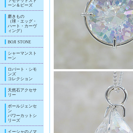
ァセテッドスト
ーン＆ビーズ
磨きもの
（球・エッグ・
ハート・カーヴ
ィング）
BOJI STONE
シャーマンスト
ーン
ロバート・シモ
ンズ
コレクション
天然石アクセサ
リー
ポールジェンセ
ン
パワーカットシ
リーズ
イーシャのノマ