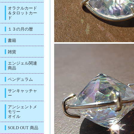
オラクルカード
＆タロットカー
ド
１３の月の暦
書籍
雑貨
エンジェル関連
商品
ペンデュラム
サンキャッチャ
ー
アンシェントメ
モリー
オイル
SOLD OUT 商品