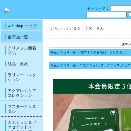
キーワード：
web shop トップ
いらっしゃいませ ゲストさん
全商品一覧
送料
クリスタル新着
商品
商品カテゴリ一覧
>
NEW！！新着商品 クリスタル
結晶・原石
商品カテゴリ一覧
>
コネクション･プラクティス グッズ
ラリマーコレク
ション
アクアレムリア
コレクション
マスタークリス
タル
カボション＆フ
ァセテッドスト