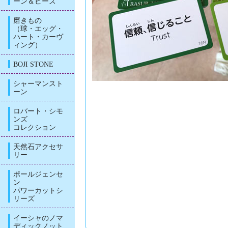
ーン＆ビーズ
磨きもの
（球・エッグ・
ハート・カーヴ
ィング）
BOJI STONE
シャーマンスト
ーン
ロバート・シモ
ンズ
コレクション
天然石アクセサ
リー
ポールジェンセ
ン
パワーカットシ
リーズ
イーシャのノマ
ディックノット