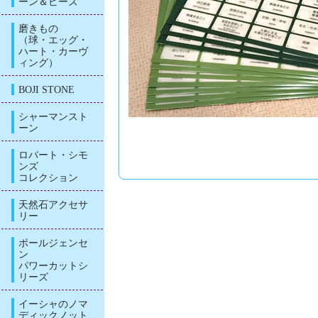
ーン＆ビーズ
磨きもの
（球・エッグ・
ハート・カーヴ
ィング）
BOJI STONE
シャーマンスト
ーン
ロバート・シモ
ンズ
コレクション
天然石アクセサ
リー
ポールジェンセ
ン
パワーカットシ
リーズ
イーシャのノマ
ディックノット