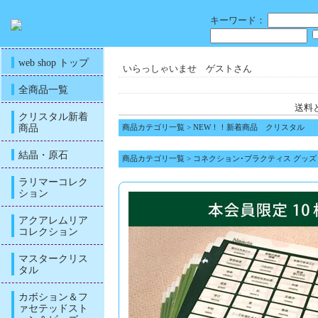
キーワード：
web shop トップ
いらっしゃいませ ゲストさん
全商品一覧
送料
クリスタル新着
商品
商品カテゴリ一覧
>
NEW！！新着商品 クリスタル
結晶・原石
商品カテゴリ一覧
>
コネクション･プラクティス グッズ
ラリマーコレク
ション
アクアレムリア
コレクション
マスタークリス
タル
カボション＆フ
ァセテッドスト