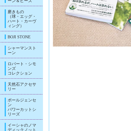
ーン＆ビーズ
磨きもの
（球・エッグ・
ハート・カーヴ
ィング）
BOJI STONE
シャーマンスト
ーン
ロバート・シモ
ンズ
コレクション
天然石アクセサ
リー
ポールジェンセ
ン
パワーカットシ
リーズ
イーシャのノマ
ディックノット