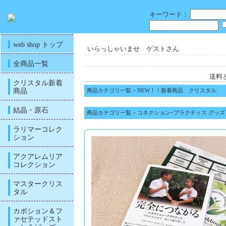
キーワード：
web shop トップ
いらっしゃいませ ゲストさん
全商品一覧
送料
クリスタル新着
商品
商品カテゴリ一覧
>
NEW！！新着商品 クリスタル
結晶・原石
商品カテゴリ一覧
>
コネクション･プラクティス グッズ
ラリマーコレク
ション
アクアレムリア
コレクション
マスタークリス
タル
カボション＆フ
ァセテッドスト