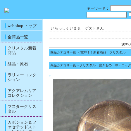
キーワード：
web shop トップ
いらっしゃいませ ゲストさん
全商品一覧
送料
クリスタル新着
商品
商品カテゴリ一覧
>
NEW！！新着商品 クリスタル
結晶・原石
商品カテゴリ一覧
>
クリスタル：磨きもの（球・エッグ
ラリマーコレク
ション
アクアレムリア
コレクション
マスタークリス
タル
カボション＆フ
ァセテッドスト