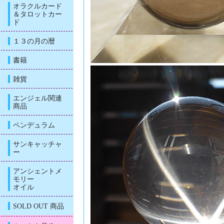
オラクルカード
＆タロットカー
ド
１３の月の暦
書籍
雑貨
エンジェル関連
商品
ペンデュラム
サンキャッチャ
ー
アンシェントメ
モリー
オイル
SOLD OUT 商品