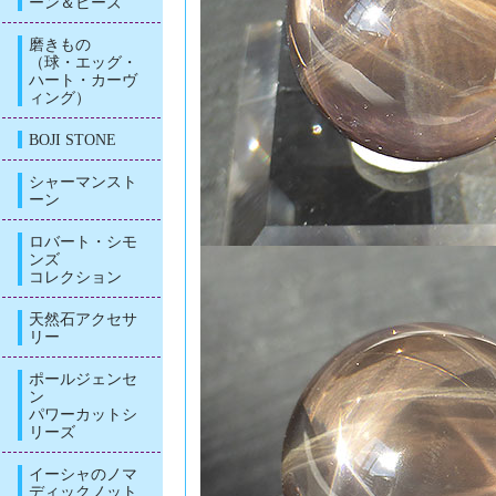
ーン＆ビーズ
磨きもの
（球・エッグ・
ハート・カーヴ
ィング）
BOJI STONE
シャーマンスト
ーン
ロバート・シモ
ンズ
コレクション
天然石アクセサ
リー
ポールジェンセ
ン
パワーカットシ
リーズ
イーシャのノマ
ディックノット