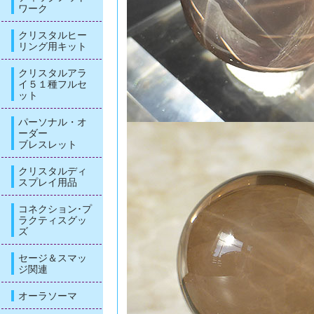
ワーク
クリスタルヒー
リング用キット
クリスタルアラ
イ５１種フルセ
ット
パーソナル・オ
ーダー
ブレスレット
クリスタルディ
スプレイ用品
コネクション･プ
ラクティスグッ
ズ
セージ＆スマッ
ジ関連
オーラソーマ