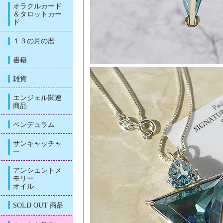
オラクルカード
＆タロットカー
ド
１３の月の暦
書籍
雑貨
エンジェル関連
商品
ペンデュラム
サンキャッチャ
ー
アンシェントメ
モリー
オイル
SOLD OUT 商品