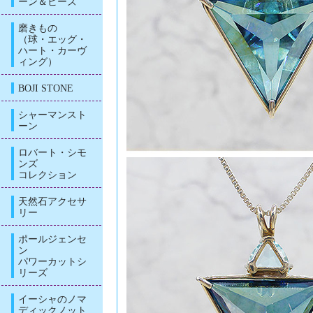
ーン＆ビーズ
磨きもの
（球・エッグ・
ハート・カーヴ
ィング）
BOJI STONE
シャーマンスト
ーン
ロバート・シモ
ンズ
コレクション
天然石アクセサ
リー
ポールジェンセ
ン
パワーカットシ
リーズ
イーシャのノマ
ディックノット