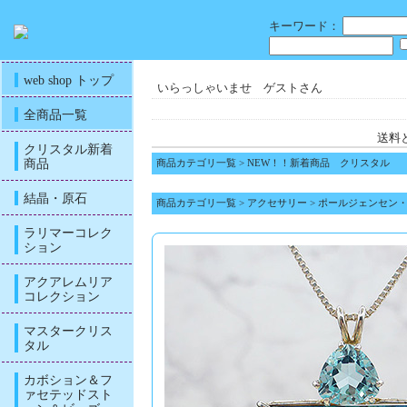
キーワード：
web shop トップ
いらっしゃいませ ゲストさん
全商品一覧
送料
クリスタル新着
商品
商品カテゴリ一覧
>
NEW！！新着商品 クリスタル
結晶・原石
商品カテゴリ一覧
>
アクセサリー
>
ポールジェンセン
ラリマーコレク
ション
アクアレムリア
コレクション
マスタークリス
タル
カボション＆フ
ァセテッドスト