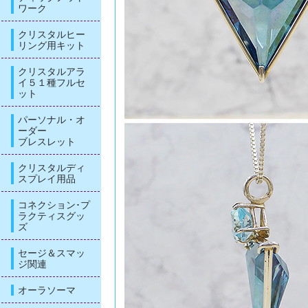
ワーク
クリスタルヒー
リング用キット
クリスタルアラ
イ５１種フルセ
ット
パーソナル・オ
ーダー
ブレスレット
クリスタルディ
スプレイ用品
コネクション･プ
ラクティスグッ
ズ
セージ＆スマッ
ジ関連
オーラソーマ