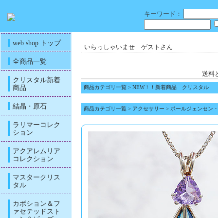
キーワード：
web shop トップ
いらっしゃいませ ゲストさん
全商品一覧
送料
クリスタル新着
商品
商品カテゴリ一覧
>
NEW！！新着商品 クリスタル
結晶・原石
商品カテゴリ一覧
>
アクセサリー
>
ポールジェンセン
ラリマーコレク
ション
アクアレムリア
コレクション
マスタークリス
タル
カボション＆フ
ァセテッドスト