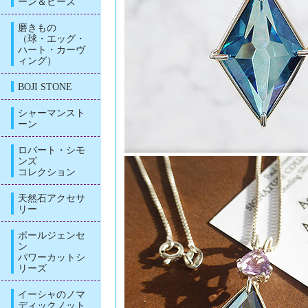
ーン＆ビーズ
磨きもの
（球・エッグ・
ハート・カーヴ
ィング）
BOJI STONE
シャーマンスト
ーン
ロバート・シモ
ンズ
コレクション
天然石アクセサ
リー
ポールジェンセ
ン
パワーカットシ
リーズ
イーシャのノマ
ディックノット