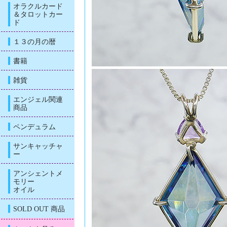
オラクルカード
＆タロットカー
ド
１３の月の暦
書籍
雑貨
エンジェル関連
商品
ペンデュラム
サンキャッチャ
ー
アンシェントメ
モリー
オイル
SOLD OUT 商品