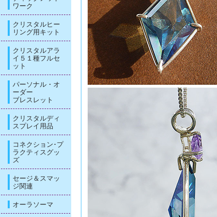
ワーク
クリスタルヒー
リング用キット
クリスタルアラ
イ５１種フルセ
ット
パーソナル・オ
ーダー
ブレスレット
クリスタルディ
スプレイ用品
コネクション･プ
ラクティスグッ
ズ
セージ＆スマッ
ジ関連
オーラソーマ