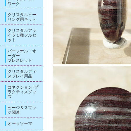
ワーク
クリスタルヒー
リング用キット
クリスタルアラ
イ５１種フルセ
ット
パーソナル・オ
ーダー
ブレスレット
クリスタルディ
スプレイ用品
コネクション･プ
ラクティスグッ
ズ
セージ＆スマッ
ジ関連
オーラソーマ