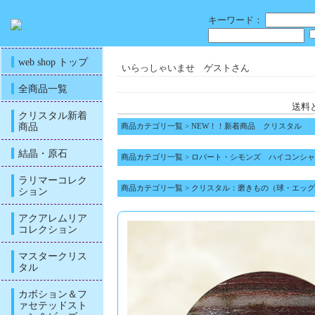
キーワード：
web shop トップ
いらっしゃいませ ゲストさん
全商品一覧
送料
クリスタル新着
商品
商品カテゴリ一覧
>
NEW！！新着商品 クリスタル
結晶・原石
商品カテゴリ一覧
>
ロバート・シモンズ ハイコンシャ
ラリマーコレク
商品カテゴリ一覧
>
クリスタル：磨きもの（球・エッグ
ション
アクアレムリア
コレクション
マスタークリス
タル
カボション＆フ
ァセテッドスト