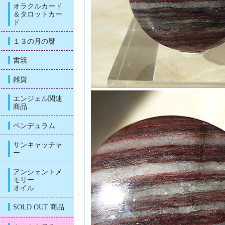
オラクルカード
＆タロットカー
ド
１３の月の暦
書籍
雑貨
エンジェル関連
商品
ペンデュラム
サンキャッチャ
ー
アンシェントメ
モリー
オイル
SOLD OUT 商品