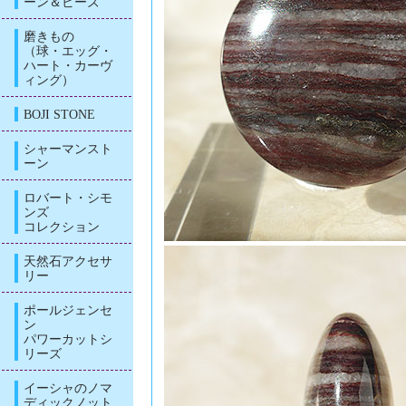
ーン＆ビーズ
磨きもの
（球・エッグ・
ハート・カーヴ
ィング）
BOJI STONE
シャーマンスト
ーン
ロバート・シモ
ンズ
コレクション
天然石アクセサ
リー
ポールジェンセ
ン
パワーカットシ
リーズ
イーシャのノマ
ディックノット