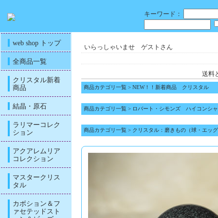
キーワード：
web shop トップ
いらっしゃいませ ゲストさん
全商品一覧
送料
クリスタル新着
商品
商品カテゴリ一覧
>
NEW！！新着商品 クリスタル
結晶・原石
商品カテゴリ一覧
>
ロバート・シモンズ ハイコンシャ
ラリマーコレク
商品カテゴリ一覧
>
クリスタル：磨きもの（球・エッグ
ション
アクアレムリア
コレクション
マスタークリス
タル
カボション＆フ
ァセテッドスト