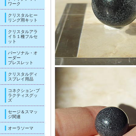
ワーク
クリスタルヒー
リング用キット
クリスタルアラ
イ５１種フルセ
ット
パーソナル・オ
ーダー
ブレスレット
クリスタルディ
スプレイ用品
コネクション･プ
ラクティスグッ
ズ
セージ＆スマッ
ジ関連
オーラソーマ