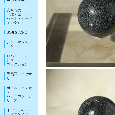
ーン＆ビーズ
磨きもの
（球・エッグ・
ハート・カーヴ
ィング）
BOJI STONE
シャーマンスト
ーン
ロバート・シモ
ンズ
コレクション
天然石アクセサ
リー
ポールジェンセ
ン
パワーカットシ
リーズ
イーシャのノマ
ディックノット