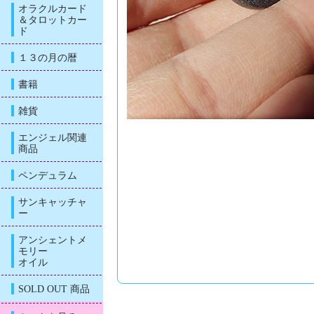
オラクルカード
＆タロットカー
ド
１３の月の暦
書籍
雑貨
エンジェル関連
商品
ペンデュラム
サンキャッチャ
ー
アンシェントメ
モリー
オイル
SOLD OUT 商品