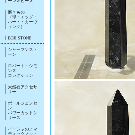
ーン＆ビーズ
磨きもの
（球・エッグ・
ハート・カーヴ
ィング）
BOJI STONE
シャーマンスト
ーン
ロバート・シモ
ンズ
コレクション
天然石アクセサ
リー
ポールジェンセ
ン
パワーカットシ
リーズ
イーシャのノマ
ディックノット