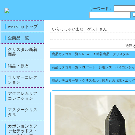
キーワード：
web shop トップ
いらっしゃいませ ゲストさん
全商品一覧
送料
クリスタル新着
商品
商品カテゴリ一覧
>
NEW！！新着商品 クリスタル
結晶・原石
商品カテゴリ一覧
>
ロバート・シモンズ ハイコンシャ
ラリマーコレク
商品カテゴリ一覧
>
クリスタル：磨きもの（球・エッグ
ション
アクアレムリア
コレクション
マスタークリス
タル
カボション＆フ
ァセテッドスト