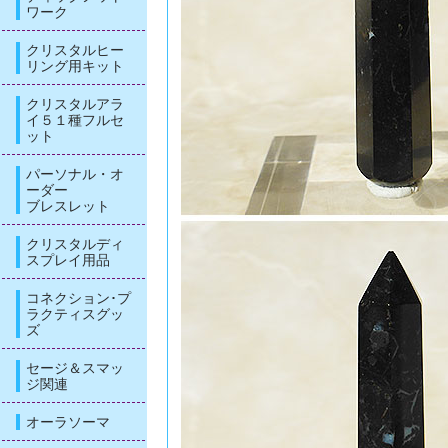
ワーク
クリスタルヒー
リング用キット
クリスタルアラ
イ５１種フルセ
ット
パーソナル・オ
ーダー
ブレスレット
クリスタルディ
スプレイ用品
コネクション･プ
ラクティスグッ
ズ
セージ＆スマッ
ジ関連
オーラソーマ