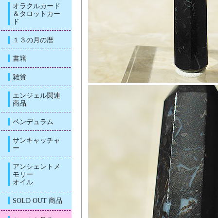
オラクルカード
＆タロットカー
ド
１３の月の暦
書籍
雑貨
エンジェル関連
商品
ペンデュラム
サンキャッチャ
ー
アンシェントメ
モリー
オイル
SOLD OUT 商品