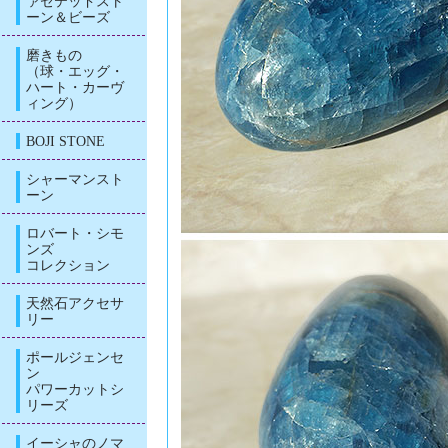
ァセテッドスト
ーン＆ビーズ
磨きもの
（球・エッグ・
ハート・カーヴ
ィング）
BOJI STONE
シャーマンスト
ーン
ロバート・シモ
ンズ
コレクション
天然石アクセサ
リー
ポールジェンセ
ン
パワーカットシ
リーズ
イーシャのノマ