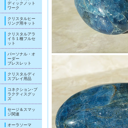
ディックノット
ワーク
クリスタルヒー
リング用キット
クリスタルアラ
イ５１種フルセ
ット
パーソナル・オ
ーダー
ブレスレット
クリスタルディ
スプレイ用品
コネクション･プ
ラクティスグッ
ズ
セージ＆スマッ
ジ関連
オーラソーマ