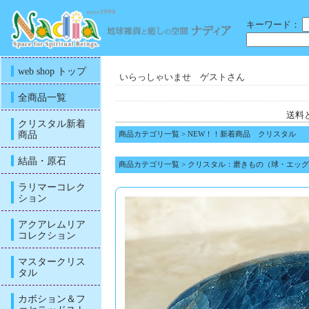
キーワード：
web shop トップ
いらっしゃいませ ゲストさん
全商品一覧
送料
クリスタル新着
商品
商品カテゴリ一覧
>
NEW！！新着商品 クリスタル
結晶・原石
商品カテゴリ一覧
>
クリスタル：磨きもの（球・エッグ
ラリマーコレク
ション
アクアレムリア
コレクション
マスタークリス
タル
カボション＆フ