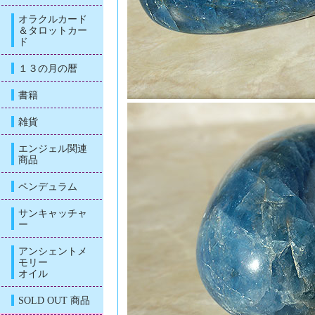
オラクルカード
＆タロットカー
ド
１３の月の暦
書籍
雑貨
エンジェル関連
商品
ペンデュラム
サンキャッチャ
ー
アンシェントメ
モリー
オイル
SOLD OUT 商品