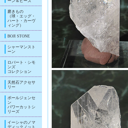
ーン＆ビーズ
磨きもの
（球・エッグ・
ハート・カーヴ
ィング）
BOJI STONE
シャーマンスト
ーン
ロバート・シモ
ンズ
コレクション
天然石アクセサ
リー
ポールジェンセ
ン
パワーカットシ
リーズ
イーシャのノマ
ディックノット