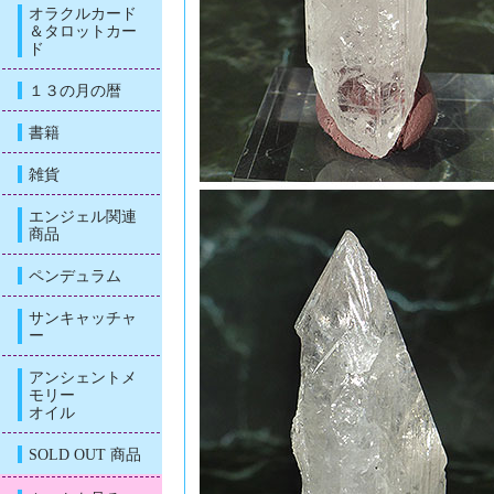
オラクルカード
＆タロットカー
ド
１３の月の暦
書籍
雑貨
エンジェル関連
商品
ペンデュラム
サンキャッチャ
ー
アンシェントメ
モリー
オイル
SOLD OUT 商品