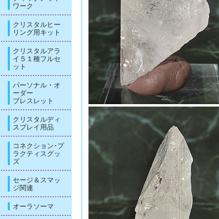
ワーク
クリスタルヒー
リング用キット
クリスタルアラ
イ５１種フルセ
ット
パーソナル・オ
ーダー
ブレスレット
クリスタルディ
スプレイ用品
コネクション･プ
ラクティスグッ
ズ
セージ＆スマッ
ジ関連
オーラソーマ