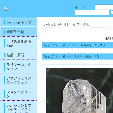
キーワード：
web shop トップ
いらっしゃいませ ゲストさん
全商品一覧
送料
クリスタル新着
商品
商品カテゴリ一覧
>
NEW！！新着商品 クリスタル
結晶・原石
商品カテゴリ一覧
>
クリスタル：結晶・原石
ラリマーコレク
ション
アクアレムリア
コレクション
マスタークリス
タル
カボション＆フ
ァセテッドスト