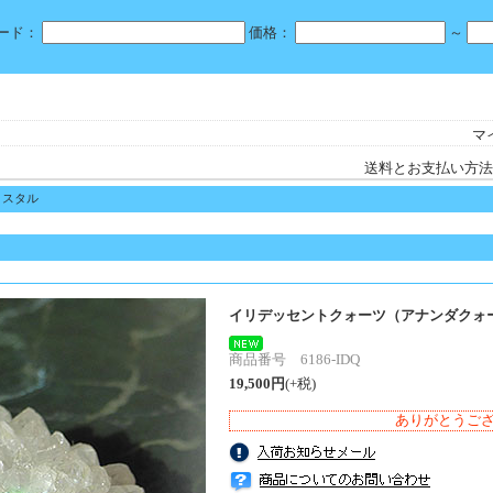
ード：
価格：
～
マ
送料とお支払い方法
リスタル
イリデッセントクォーツ（アナンダクォ
商品番号 6186-IDQ
19,500円
(+税)
ありがとうご