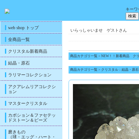
キーワ
web shop トップ
いらっしゃいませ ゲストさん
全商品一覧
クリスタル新着商品
商品カテゴリ一覧
>
NEW！！新着商品 ク
結晶・原石
商品カテゴリ一覧
>
クリスタル：結晶・原石
ラリマーコレクション
アクアレムリアコレクシ
ョン
マスタークリスタル
カボション＆ファセテッ
ドストーン＆ビーズ
磨きもの
（球・エッグ・ハート・