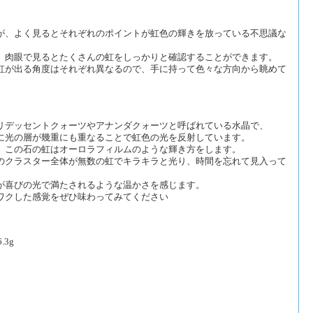
が、よく見るとそれぞれのポイントが虹色の輝きを放っている不思議な
、肉眼で見るとたくさんの虹をしっかりと確認することができます。
虹が出る角度はそれぞれ異なるので、手に持って色々な方向から眺めて
リデッセントクォーツやアナンダクォーツと呼ばれている水晶で、
に光の層が幾重にも重なることで虹色の光を反射しています。
、この石の虹はオーロラフィルムのような輝き方をします。
のクラスター全体が無数の虹でキラキラと光り、時間を忘れて見入って
が喜びの光で満たされるような温かさを感じます。
ワクした感覚をぜひ味わってみてください
.3g