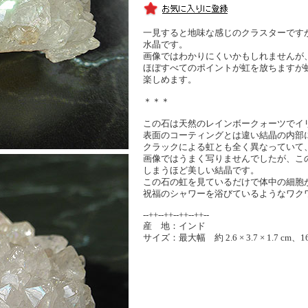
一見すると地味な感じのクラスターです
水晶です。
画像ではわかりにくいかもしれませんが
ほぼすべてのポイントが虹を放ちますが
楽しめます。
＊＊＊
この石は天然のレインボークォーツでイ
表面のコーティングとは違い結晶の内部
クラックによる虹とも全く異なっていて
画像ではうまく写りませんでしたが、こ
しまうほど美しい結晶です。
この石の虹を見ているだけで体中の細胞
祝福のシャワーを浴びているようなワク
--++--++--++--++--
産 地：インド
サイズ：最大幅 約 2.6 × 3.7 × 1.7 cm、16