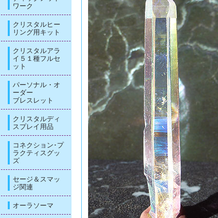
ワーク
クリスタルヒー
リング用キット
クリスタルアラ
イ５１種フルセ
ット
パーソナル・オ
ーダー
ブレスレット
クリスタルディ
スプレイ用品
コネクション･プ
ラクティスグッ
ズ
セージ＆スマッ
ジ関連
オーラソーマ