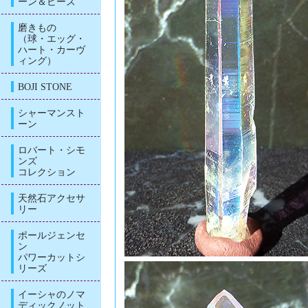
ーン＆ビーズ
磨きもの
（球・エッグ・
ハート・カーヴ
ィング）
BOJI STONE
シャーマンスト
ーン
ロバート・シモ
ンズ
コレクション
天然石アクセサ
リー
ポールジェンセ
ン
パワーカットシ
リーズ
イーシャのノマ
ディックノット