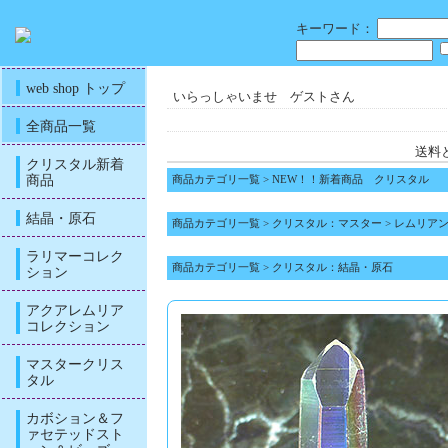
キーワード：
web shop トップ
いらっしゃいませ ゲストさん
全商品一覧
送料
クリスタル新着
商品
商品カテゴリ一覧
>
NEW！！新着商品 クリスタル
結晶・原石
商品カテゴリ一覧
>
クリスタル：マスター
>
レムリア
ラリマーコレク
商品カテゴリ一覧
>
クリスタル：結晶・原石
ション
アクアレムリア
コレクション
マスタークリス
タル
カボション＆フ
ァセテッドスト