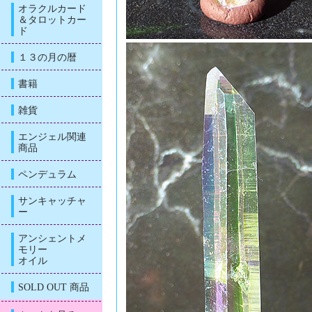
オラクルカード
＆タロットカー
ド
１３の月の暦
書籍
雑貨
エンジェル関連
商品
ペンデュラム
サンキャッチャ
ー
アンシェントメ
モリー
オイル
SOLD OUT 商品