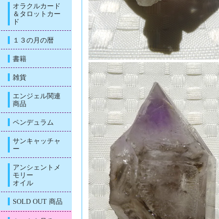
オラクルカード
＆タロットカー
ド
１３の月の暦
書籍
雑貨
エンジェル関連
商品
ペンデュラム
サンキャッチャ
ー
アンシェントメ
モリー
オイル
SOLD OUT 商品