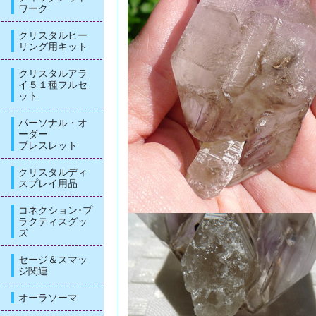
ワーク
クリスタルヒー
リング用キット
クリスタルアラ
イ５１種フルセ
ット
パーソナル・オ
ーダー
ブレスレット
クリスタルディ
スプレイ用品
コネクション･プ
ラクティスグッ
ズ
セージ＆スマッ
ジ関連
オーラソーマ