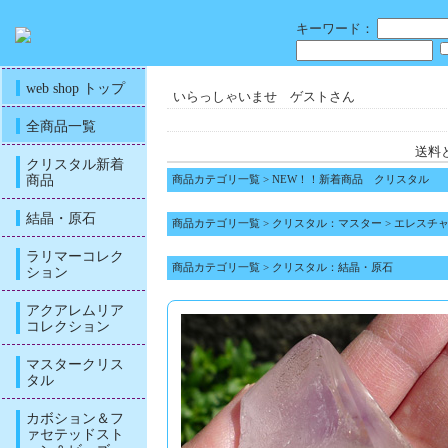
キーワード：
web shop トップ
いらっしゃいませ ゲストさん
全商品一覧
送料
クリスタル新着
商品
商品カテゴリ一覧
>
NEW！！新着商品 クリスタル
結晶・原石
商品カテゴリ一覧
>
クリスタル：マスター
>
エレスチャル（F
ラリマーコレク
商品カテゴリ一覧
>
クリスタル：結晶・原石
ション
アクアレムリア
コレクション
マスタークリス
タル
カボション＆フ
ァセテッドスト