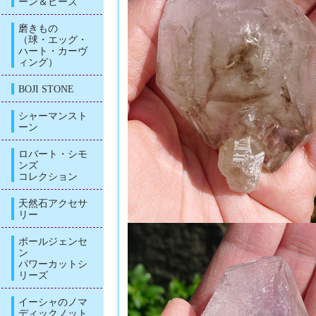
ーン＆ビーズ
磨きもの
（球・エッグ・
ハート・カーヴ
ィング）
BOJI STONE
シャーマンスト
ーン
ロバート・シモ
ンズ
コレクション
天然石アクセサ
リー
ポールジェンセ
ン
パワーカットシ
リーズ
イーシャのノマ
ディックノット