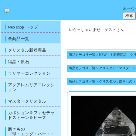
キーワ
web shop トップ
いらっしゃいませ ゲストさん
全商品一覧
クリスタル新着商品
商品カテゴリ一覧
>
NEW！！新着商品 ク
結晶・原石
商品カテゴリ一覧
>
クリスタル：マスター
>
ラリマーコレクション
商品カテゴリ一覧
>
クリスタル：磨きもの（
アクアレムリアコレクシ
ョン
マスタークリスタル
カボション＆ファセテッ
ドストーン＆ビーズ
磨きもの
（球・エッグ・ハート・