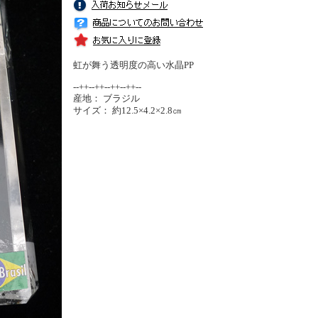
虹が舞う透明度の高い水晶PP
--++--++--++--++--
産地： ブラジル
サイズ： 約12.5×4.2×2.8㎝