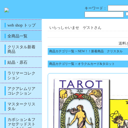
キーワード：
web shop トップ
いらっしゃいませ ゲストさん
全商品一覧
送料
クリスタル新着
商品
商品カテゴリ一覧
>
NEW！！新着商品 クリスタル
結晶・原石
商品カテゴリ一覧
>
オラクルカード&タロット
ラリマーコレク
ション
アクアレムリア
コレクション
マスタークリス
タル
カボション＆フ
ァセテッドスト