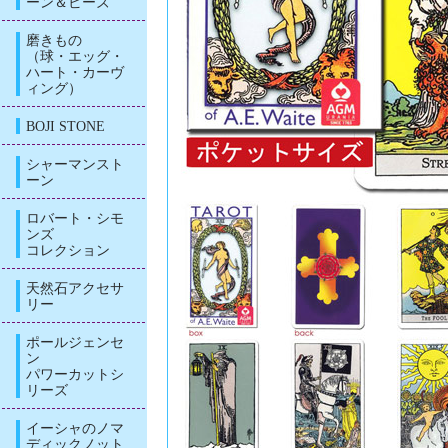
ーン＆ビーズ
磨きもの
（球・エッグ・
ハート・カーヴ
ィング）
BOJI STONE
シャーマンスト
ーン
ロバート・シモ
ンズ
コレクション
天然石アクセサ
リー
ポールジェンセ
ン
パワーカットシ
リーズ
イーシャのノマ
ディックノット