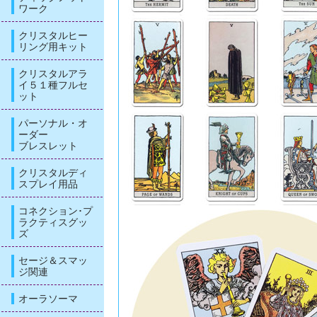
ワーク
クリスタルヒー
リング用キット
クリスタルアラ
イ５１種フルセ
ット
パーソナル・オ
ーダー
ブレスレット
クリスタルディ
スプレイ用品
コネクション･プ
ラクティスグッ
ズ
セージ＆スマッ
ジ関連
オーラソーマ