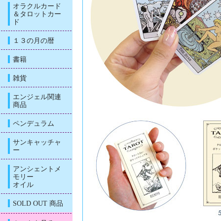
オラクルカード
＆タロットカー
ド
１３の月の暦
書籍
雑貨
エンジェル関連
商品
ペンデュラム
サンキャッチャ
ー
アンシェントメ
モリー
オイル
SOLD OUT 商品