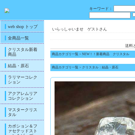
キーワード：
web shop トップ
いらっしゃいませ ゲストさん
全商品一覧
送料
クリスタル新着
商品
商品カテゴリ一覧
>
NEW！！新着商品 クリスタル
結晶・原石
商品カテゴリ一覧
>
クリスタル：結晶・原石
ラリマーコレク
ション
アクアレムリア
コレクション
マスタークリス
タル
カボション＆フ
ァセテッドスト