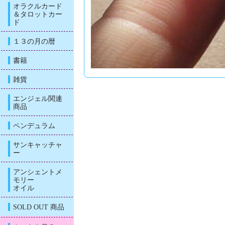
オラクルカード
＆タロットカー
ド
１３の月の暦
書籍
雑貨
エンジェル関連
商品
ペンデュラム
サンキャッチャ
ー
アンシェントメ
モリー
オイル
SOLD OUT 商品