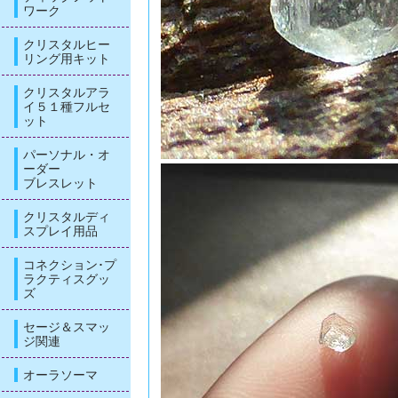
ワーク
クリスタルヒー
リング用キット
クリスタルアラ
イ５１種フルセ
ット
パーソナル・オ
ーダー
ブレスレット
クリスタルディ
スプレイ用品
コネクション･プ
ラクティスグッ
ズ
セージ＆スマッ
ジ関連
オーラソーマ