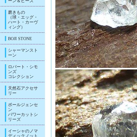
ーン＆ビーズ
磨きもの
（球・エッグ・
ハート・カーヴ
ィング）
BOJI STONE
シャーマンスト
ーン
ロバート・シモ
ンズ
コレクション
天然石アクセサ
リー
ポールジェンセ
ン
パワーカットシ
リーズ
イーシャのノマ
ディックノット