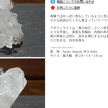
画像では白っぽい色をしているように見
小さな結晶がたくさん集まっていて一つ
アポフィライトは「真の自己」という世
エゴを手放し、真実を見極め、内側の本
真の幸福とは何か、自分を満たすものは
ただ生きる、自分自身を。
--++--++--++--++--
産 地：Sauda, Jaigoan, M.S, India
サイズ：最大幅 約 2.8 × 1.6 × 3.8 cm