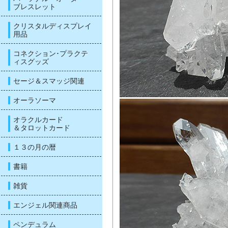
ブレスレット
クリスタルディスプレイ
用品
コネクション･プラクテ
ィスグッズ
セージ＆スマッジ関連
オーラソーマ
オラクルカード
＆タロットカード
１３の月の暦
書籍
雑貨
エンジェル関連商品
ペンデュラム