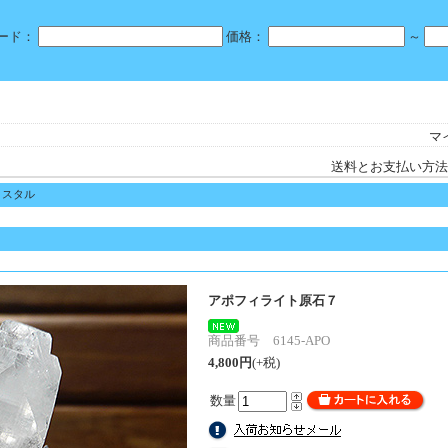
ード：
価格：
～
マ
送料とお支払い方法
リスタル
アポフィライト原石７
商品番号 6145-APO
4,800円
(+税)
数量