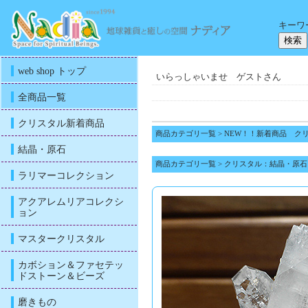
キーワ
web shop トップ
いらっしゃいませ ゲストさん
全商品一覧
クリスタル新着商品
商品カテゴリ一覧
>
NEW！！新着商品 ク
結晶・原石
商品カテゴリ一覧
>
クリスタル：結晶・原石
ラリマーコレクション
アクアレムリアコレクシ
ョン
マスタークリスタル
カボション＆ファセテッ
ドストーン＆ビーズ
磨きもの