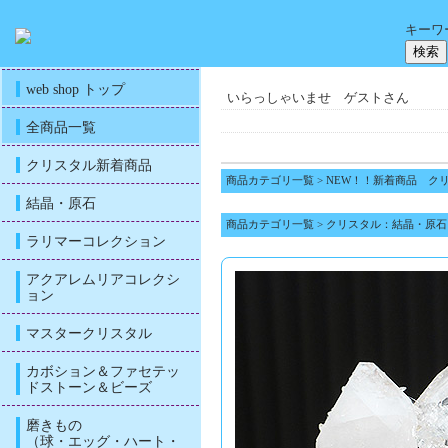
キーワ
web shop トップ
いらっしゃいませ ゲストさん
全商品一覧
クリスタル新着商品
商品カテゴリ一覧
>
NEW！！新着商品 ク
結晶・原石
商品カテゴリ一覧
>
クリスタル：結晶・原石
ラリマーコレクション
アクアレムリアコレクシ
ョン
マスタークリスタル
カボション＆ファセテッ
ドストーン＆ビーズ
磨きもの
（球・エッグ・ハート・