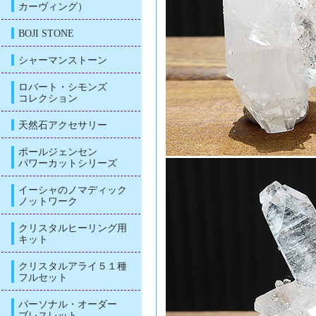
カーヴィング）
BOJI STONE
シャーマンストーン
ロバート・シモンズ
コレクション
天然石アクセサリー
ポールジェンセン
パワーカットシリーズ
イーシャのノマディック
ノットワーク
クリスタルヒーリング用
キット
クリスタルアライ５１種
フルセット
パーソナル・オーダー
ブレスレット