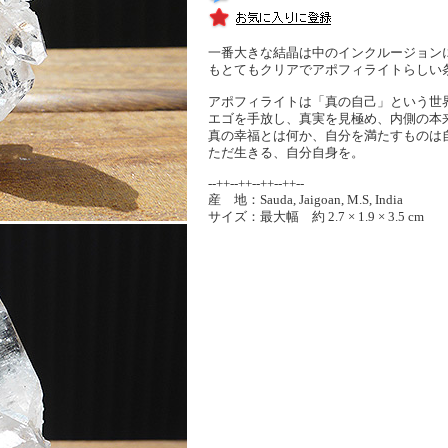
一番大きな結晶は中のインクルージョン
もとてもクリアでアポフィライトらしい
アポフィライトは「真の自己」という世
エゴを手放し、真実を見極め、内側の本
真の幸福とは何か、自分を満たすものは
ただ生きる、自分自身を。
--++--++--++--++--
産 地：Sauda, Jaigoan, M.S, India
サイズ：最大幅 約 2.7 × 1.9 × 3.5 cm