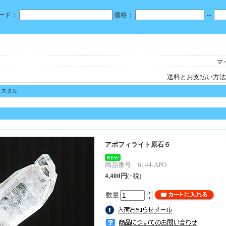
ード：
価格：
～
マ
送料とお支払い方法
リスタル
アポフィライト原石６
商品番号 6144-APO
4,400円
(+税)
数量