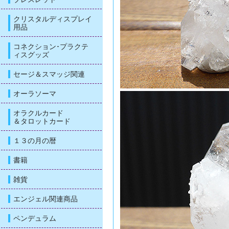
クリスタルディスプレイ
用品
コネクション･プラクテ
ィスグッズ
セージ＆スマッジ関連
オーラソーマ
オラクルカード
＆タロットカード
１３の月の暦
書籍
雑貨
エンジェル関連商品
ペンデュラム