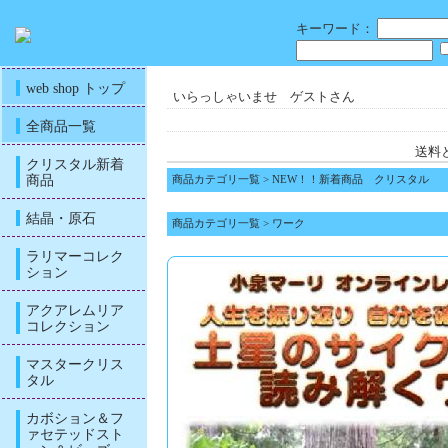
キーワード：
web shop トップ
いらっしゃいませ ゲストさん
全商品一覧
送料
クリスタル新着
商品
商品カテゴリ一覧
>
NEW！！新着商品 クリスタル
結晶・原石
商品カテゴリ一覧
>
ワーク
ラリマーコレク
ション
アクアレムリア
コレクション
マスタークリス
タル
カボション＆フ
ァセテッドスト