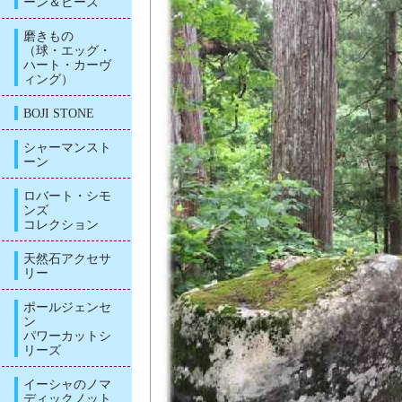
ーン＆ビーズ
磨きもの
（球・エッグ・
ハート・カーヴ
ィング）
BOJI STONE
シャーマンスト
ーン
ロバート・シモ
ンズ
コレクション
天然石アクセサ
リー
ポールジェンセ
ン
パワーカットシ
リーズ
イーシャのノマ
ディックノット