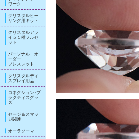
ワーク
クリスタルヒー
リング用キット
クリスタルアラ
イ５１種フルセ
ット
パーソナル・オ
ーダー
ブレスレット
クリスタルディ
スプレイ用品
コネクション･プ
ラクティスグッ
ズ
セージ＆スマッ
ジ関連
オーラソーマ