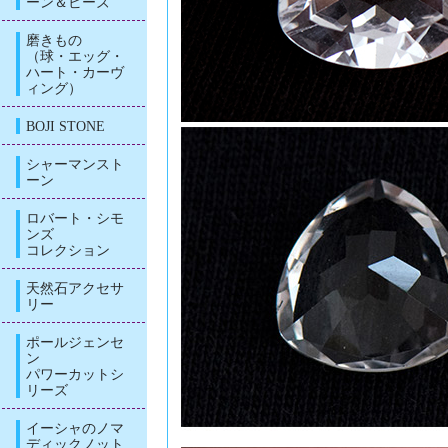
ーン＆ビーズ
磨きもの
（球・エッグ・
ハート・カーヴ
ィング）
BOJI STONE
シャーマンスト
ーン
ロバート・シモ
ンズ
コレクション
天然石アクセサ
リー
ポールジェンセ
ン
パワーカットシ
リーズ
イーシャのノマ
ディックノット