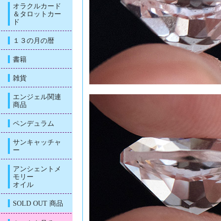
オラクルカード
＆タロットカー
ド
１３の月の暦
書籍
雑貨
エンジェル関連
商品
ペンデュラム
サンキャッチャ
ー
アンシェントメ
モリー
オイル
SOLD OUT 商品