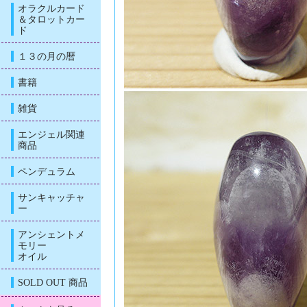
オラクルカード
＆タロットカー
ド
１３の月の暦
書籍
雑貨
エンジェル関連
商品
ペンデュラム
サンキャッチャ
ー
アンシェントメ
モリー
オイル
SOLD OUT 商品