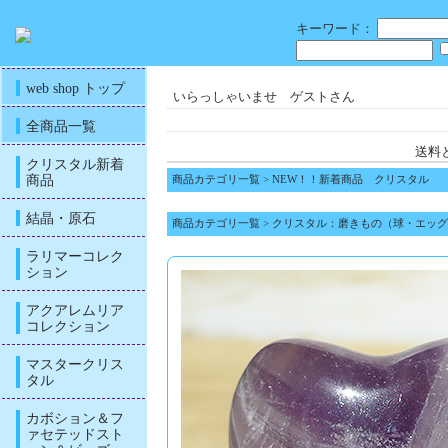
キーワード：
web shop トップ
いらっしゃいませ ゲストさん
全商品一覧
送料
クリスタル新着
商品
商品カテゴリ一覧
>
NEW！！新着商品 クリスタル
結晶・原石
商品カテゴリ一覧
>
クリスタル：磨きもの（球・エッグ
ラリマーコレク
ション
アクアレムリア
コレクション
マスタークリス
タル
カボション＆フ
ァセテッドスト