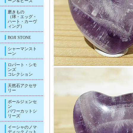
ーン＆ビーズ
磨きもの
（球・エッグ・
ハート・カーヴ
ィング）
BOJI STONE
シャーマンスト
ーン
ロバート・シモ
ンズ
コレクション
天然石アクセサ
リー
ポールジェンセ
ン
パワーカットシ
リーズ
イーシャのノマ
ディックノット