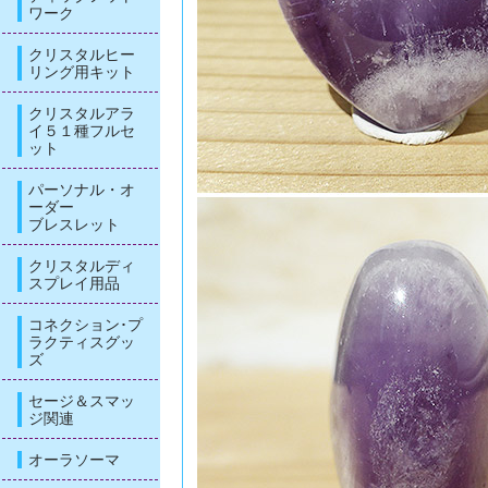
ワーク
クリスタルヒー
リング用キット
クリスタルアラ
イ５１種フルセ
ット
パーソナル・オ
ーダー
ブレスレット
クリスタルディ
スプレイ用品
コネクション･プ
ラクティスグッ
ズ
セージ＆スマッ
ジ関連
オーラソーマ