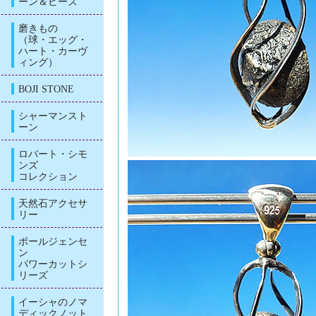
ーン＆ビーズ
磨きもの
（球・エッグ・
ハート・カーヴ
ィング）
BOJI STONE
シャーマンスト
ーン
ロバート・シモ
ンズ
コレクション
天然石アクセサ
リー
ポールジェンセ
ン
パワーカットシ
リーズ
イーシャのノマ
ディックノット