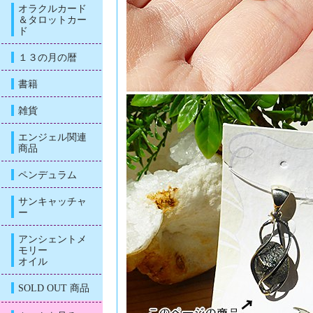
オラクルカード
＆タロットカー
ド
１３の月の暦
書籍
雑貨
エンジェル関連
商品
ペンデュラム
サンキャッチャ
ー
アンシェントメ
モリー
オイル
SOLD OUT 商品