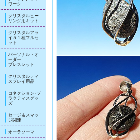
ワーク
クリスタルヒー
リング用キット
クリスタルアラ
イ５１種フルセ
ット
パーソナル・オ
ーダー
ブレスレット
クリスタルディ
スプレイ用品
コネクション･プ
ラクティスグッ
ズ
セージ＆スマッ
ジ関連
オーラソーマ