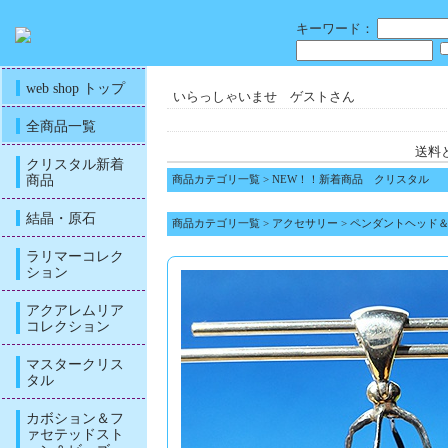
キーワード：
web shop トップ
いらっしゃいませ ゲストさん
全商品一覧
送料
クリスタル新着
商品
商品カテゴリ一覧
>
NEW！！新着商品 クリスタル
結晶・原石
商品カテゴリ一覧
>
アクセサリー
>
ペンダントヘッド
ラリマーコレク
ション
アクアレムリア
コレクション
マスタークリス
タル
カボション＆フ
ァセテッドスト