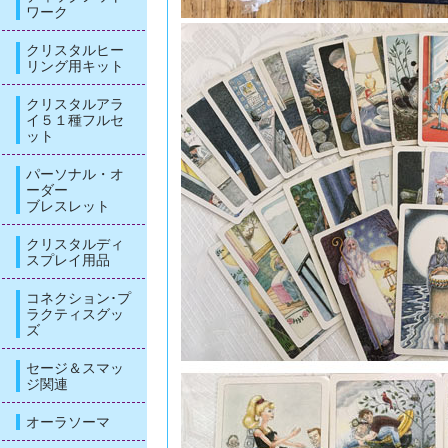
ワーク
クリスタルヒー
リング用キット
クリスタルアラ
イ５１種フルセ
ット
パーソナル・オ
ーダー
ブレスレット
クリスタルディ
スプレイ用品
コネクション･プ
ラクティスグッ
ズ
セージ＆スマッ
ジ関連
オーラソーマ