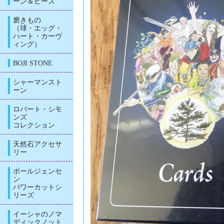
ーン＆ビーズ
磨きもの
（球・エッグ・
ハート・カーヴ
ィング）
BOJI STONE
シャーマンスト
ーン
ロバート・シモ
ンズ
コレクション
天然石アクセサ
リー
ポールジェンセ
ン
パワーカットシ
リーズ
イーシャのノマ
ディックノット