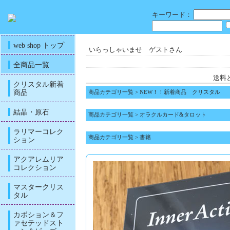
キーワード：
web shop トップ
いらっしゃいませ ゲストさん
全商品一覧
送料
クリスタル新着
商品
商品カテゴリ一覧
>
NEW！！新着商品 クリスタル
結晶・原石
商品カテゴリ一覧
>
オラクルカード&タロット
ラリマーコレク
商品カテゴリ一覧
>
書籍
ション
アクアレムリア
コレクション
マスタークリス
タル
カボション＆フ
ァセテッドスト