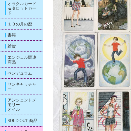
オラクルカード
＆タロットカー
ド
１３の月の暦
書籍
雑貨
エンジェル関連
商品
ペンデュラム
サンキャッチャ
ー
アンシェントメ
モリー
オイル
SOLD OUT 商品