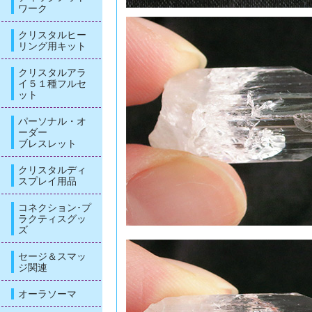
ワーク
クリスタルヒー
リング用キット
クリスタルアラ
イ５１種フルセ
ット
パーソナル・オ
ーダー
ブレスレット
クリスタルディ
スプレイ用品
コネクション･プ
ラクティスグッ
ズ
セージ＆スマッ
ジ関連
オーラソーマ