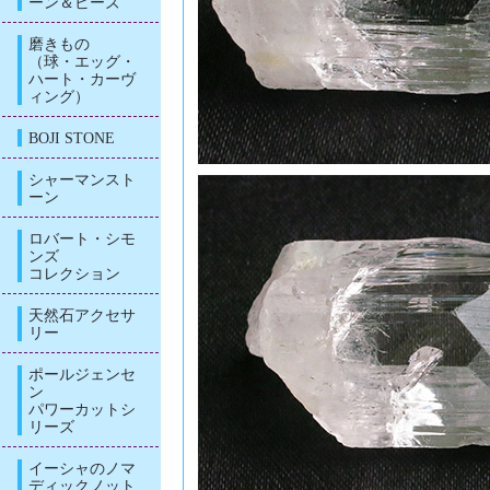
ーン＆ビーズ
磨きもの
（球・エッグ・
ハート・カーヴ
ィング）
BOJI STONE
シャーマンスト
ーン
ロバート・シモ
ンズ
コレクション
天然石アクセサ
リー
ポールジェンセ
ン
パワーカットシ
リーズ
イーシャのノマ
ディックノット