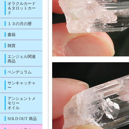
オラクルカード
＆タロットカー
ド
１３の月の暦
書籍
雑貨
エンジェル関連
商品
ペンデュラム
サンキャッチャ
ー
アンシェントメ
モリー
オイル
SOLD OUT 商品