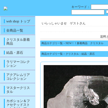
キーワード：
web shop トップ
いらっしゃいませ ゲストさん
全商品一覧
送料
クリスタル新着
商品
商品カテゴリ一覧
>
NEW！！新着商品 クリスタル
結晶・原石
商品カテゴリ一覧
>
クリスタル：結晶・原石
ラリマーコレク
ション
アクアレムリア
コレクション
マスタークリス
タル
カボション＆フ
ァセテッドスト