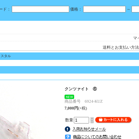
ード：
価格：
～
マ
送料とお支払い方法
リスタル
クンツァイト ⑥
商品番号 6924-KUZ
7,000円
(+税)
数量