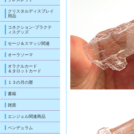
クリスタルディスプレイ
用品
コネクション･プラクテ
ィスグッズ
セージ＆スマッジ関連
オーラソーマ
オラクルカード
＆タロットカード
１３の月の暦
書籍
雑貨
エンジェル関連商品
ペンデュラム