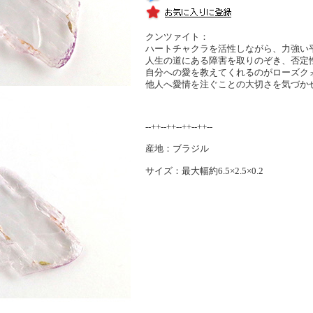
クンツァイト：
ハートチャクラを活性しながら、力強い
人生の道にある障害を取りのぞき、否定
自分への愛を教えてくれるのがローズク
他人へ愛情を注ぐことの大切さを気づか
--++--++--++--++--
産地：ブラジル
サイズ：最大幅約6.5×2.5×0.2