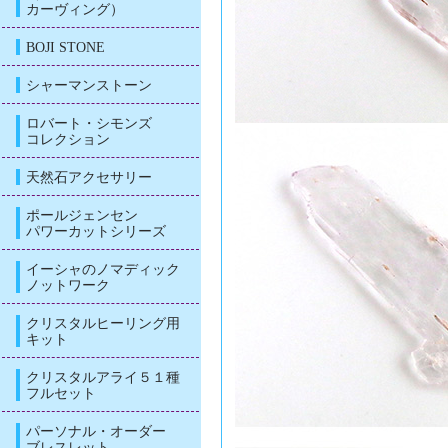
カーヴィング）
BOJI STONE
シャーマンストーン
ロバート・シモンズ
コレクション
天然石アクセサリー
ポールジェンセン
パワーカットシリーズ
イーシャのノマディック
ノットワーク
クリスタルヒーリング用
キット
クリスタルアライ５１種
フルセット
パーソナル・オーダー
ブレスレット