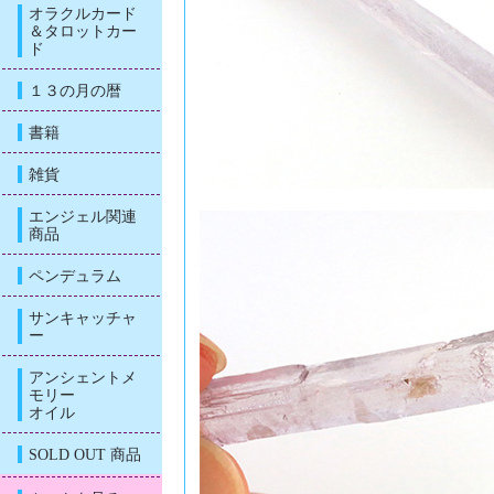
オラクルカード
＆タロットカー
ド
１３の月の暦
書籍
雑貨
エンジェル関連
商品
ペンデュラム
サンキャッチャ
ー
アンシェントメ
モリー
オイル
SOLD OUT 商品