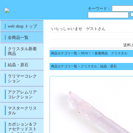
キーワード：
web shop トップ
いらっしゃいませ ゲストさん
全商品一覧
送料
クリスタル新着
商品
商品カテゴリ一覧
>
NEW！！新着商品 クリスタル
結晶・原石
商品カテゴリ一覧
>
クリスタル：結晶・原石
ラリマーコレク
ション
アクアレムリア
コレクション
マスタークリス
タル
カボション＆フ
ァセテッドスト