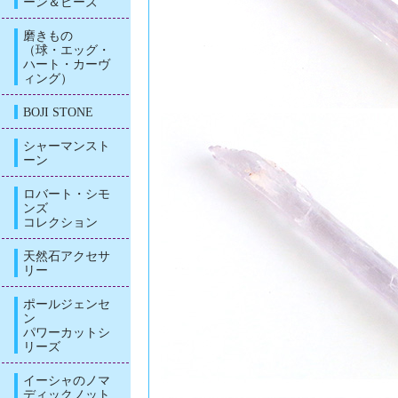
ーン＆ビーズ
磨きもの
（球・エッグ・
ハート・カーヴ
ィング）
BOJI STONE
シャーマンスト
ーン
ロバート・シモ
ンズ
コレクション
天然石アクセサ
リー
ポールジェンセ
ン
パワーカットシ
リーズ
イーシャのノマ
ディックノット