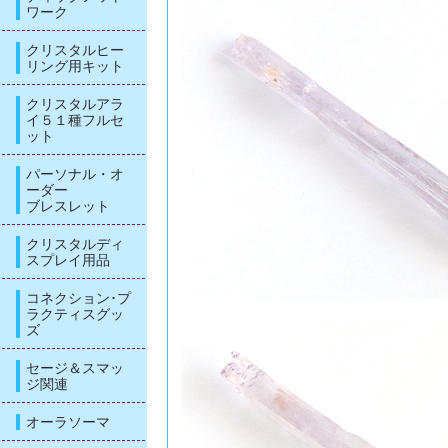
ワーク
クリスタルヒー
リング用キット
クリスタルアラ
イ５１種フルセ
ット
パーソナル・オ
ーダー
ブレスレット
クリスタルディ
スプレイ用品
コネクション･プ
ラクティスグッ
ズ
セージ＆スマッ
ジ関連
オーラソーマ