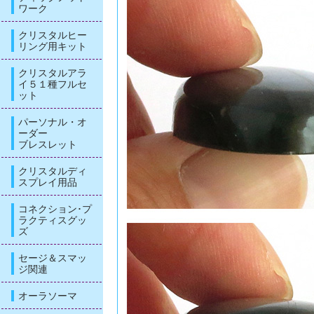
ワーク
クリスタルヒー
リング用キット
クリスタルアラ
イ５１種フルセ
ット
パーソナル・オ
ーダー
ブレスレット
クリスタルディ
スプレイ用品
コネクション･プ
ラクティスグッ
ズ
セージ＆スマッ
ジ関連
オーラソーマ