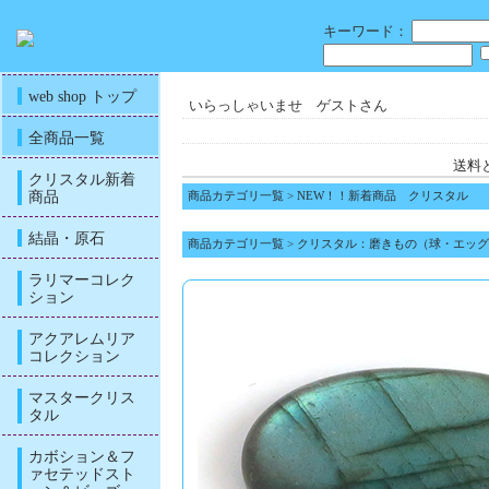
キーワード：
web shop トップ
いらっしゃいませ ゲストさん
全商品一覧
送料
クリスタル新着
商品
商品カテゴリ一覧
>
NEW！！新着商品 クリスタル
結晶・原石
商品カテゴリ一覧
>
クリスタル：磨きもの（球・エッグ
ラリマーコレク
ション
アクアレムリア
コレクション
マスタークリス
タル
カボション＆フ
ァセテッドスト