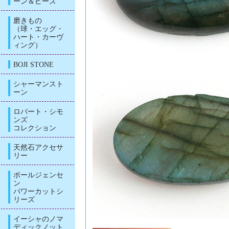
ーン＆ビーズ
磨きもの
（球・エッグ・
ハート・カーヴ
ィング）
BOJI STONE
シャーマンスト
ーン
ロバート・シモ
ンズ
コレクション
天然石アクセサ
リー
ポールジェンセ
ン
パワーカットシ
リーズ
イーシャのノマ
ディックノット