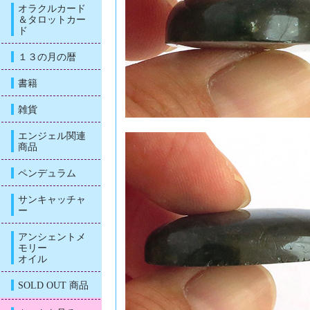
オラクルカード
＆タロットカー
ド
１３の月の暦
書籍
雑貨
エンジェル関連
商品
ペンデュラム
サンキャッチャ
ー
アンシェントメ
モリー
オイル
SOLD OUT 商品