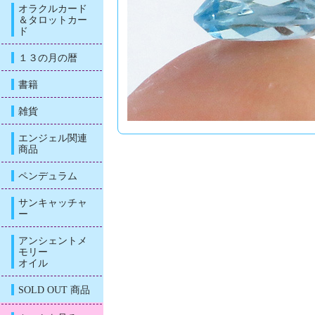
オラクルカード
＆タロットカー
ド
１３の月の暦
書籍
雑貨
エンジェル関連
商品
ペンデュラム
サンキャッチャ
ー
アンシェントメ
モリー
オイル
SOLD OUT 商品