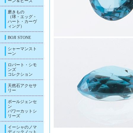
ーン＆ビーズ
磨きもの
（球・エッグ・
ハート・カーヴ
ィング）
BOJI STONE
シャーマンスト
ーン
ロバート・シモ
ンズ
コレクション
天然石アクセサ
リー
ポールジェンセ
ン
パワーカットシ
リーズ
イーシャのノマ
ディックノット