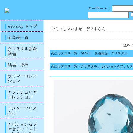
キーワード：
web shop トップ
いらっしゃいませ ゲストさん
全商品一覧
送料
クリスタル新着
商品
商品カテゴリ一覧
>
NEW！！新着商品 クリスタル
結晶・原石
商品カテゴリ一覧
>
クリスタル：カボション＆ファセテ
ラリマーコレク
ション
アクアレムリア
コレクション
マスタークリス
タル
カボション＆フ
ァセテッドスト