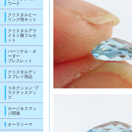
ワーク
クリスタルヒー
リング用キット
クリスタルアラ
イ５１種フルセ
ット
パーソナル・オ
ーダー
ブレスレット
クリスタルディ
スプレイ用品
コネクション･プ
ラクティスグッ
ズ
セージ＆スマッ
ジ関連
オーラソーマ