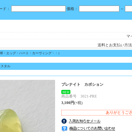
ード：
価格：
～
マ
送料とお支払い方法
球・エッグ・ハート・カーヴィング・・）
リスタル
プレナイト カボション
商品番号 3021-PRE
3,100円
(+税)
ありがとうご