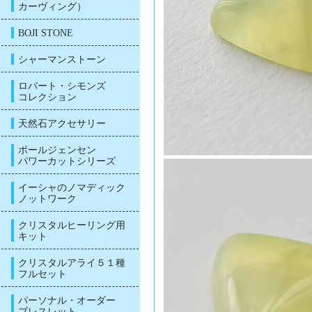
カーヴィング）
BOJI STONE
シャーマンストーン
ロバート・シモンズ
コレクション
天然石アクセサリー
ポールジェンセン
パワーカットシリーズ
イーシャのノマディック
ノットワーク
クリスタルヒーリング用
キット
クリスタルアライ５１種
フルセット
パーソナル・オーダー
ブレスレット