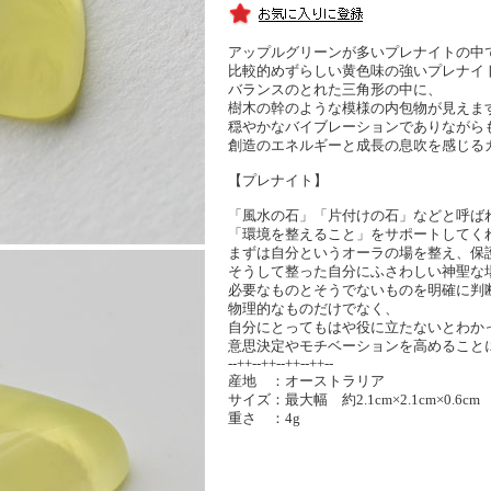
アップルグリーンが多いプレナイトの中
比較的めずらしい黄色味の強いプレナイ
バランスのとれた三角形の中に、
樹木の幹のような模様の内包物が見えま
穏やかなバイブレーションでありながら
創造のエネルギーと成長の息吹を感じる
【プレナイト】
「風水の石」「片付けの石」などと呼ば
「環境を整えること」をサポートしてく
まずは自分というオーラの場を整え、保
そうして整った自分にふさわしい神聖な
必要なものとそうでないものを明確に判
物理的なものだけでなく、
自分にとってもはや役に立たないとわか
意思決定やモチベーションを高めること
--++--++--++--++--
産地 ：オーストラリア
サイズ：最大幅 約2.1cm×2.1cm×0.6cm
重さ ：4g