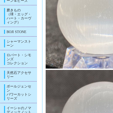
ーン＆ビーズ
磨きもの
（球・エッグ・
ハート・カーヴ
ィング）
BOJI STONE
シャーマンスト
ーン
ロバート・シモ
ンズ
コレクション
天然石アクセサ
リー
ポールジェンセ
ン
パワーカットシ
リーズ
イーシャのノマ
ディックノット