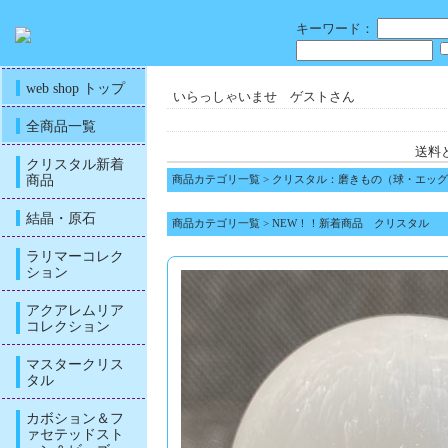
キーワード：
web shop トップ
いらっしゃいませ ゲストさん
全商品一覧
送料
クリスタル新着
商品
商品カテゴリ一覧
>
クリスタル：磨きもの（球・エッグ
結晶・原石
商品カテゴリ一覧
>
NEW！！新着商品 クリスタル
ラリマーコレク
ション
アクアレムリア
コレクション
マスタークリス
タル
カボション＆フ
ァセテッドスト