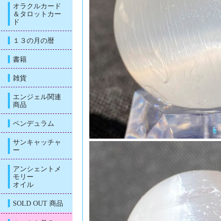
オラクルカード
＆タロットカー
ド
１３の月の暦
書籍
雑貨
エンジェル関連
商品
ペンデュラム
サンキャッチャ
ー
アンシェントメ
モリー
オイル
SOLD OUT 商品