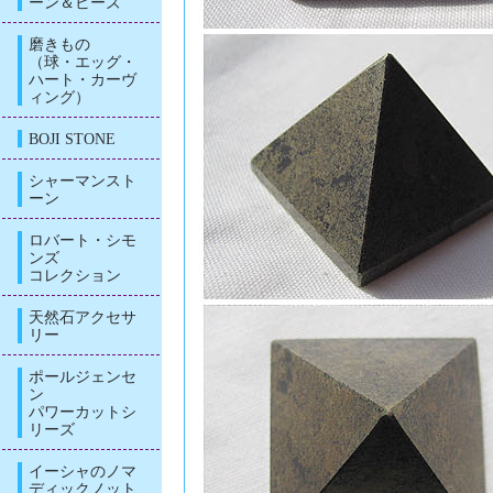
ーン＆ビーズ
磨きもの
（球・エッグ・
ハート・カーヴ
ィング）
BOJI STONE
シャーマンスト
ーン
ロバート・シモ
ンズ
コレクション
天然石アクセサ
リー
ポールジェンセ
ン
パワーカットシ
リーズ
イーシャのノマ
ディックノット