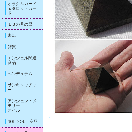
オラクルカード
＆タロットカー
ド
１３の月の暦
書籍
雑貨
エンジェル関連
商品
ペンデュラム
サンキャッチャ
ー
アンシェントメ
モリー
オイル
SOLD OUT 商品