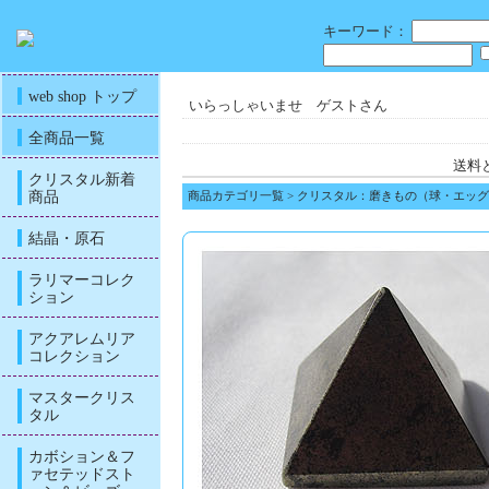
キーワード：
web shop トップ
いらっしゃいませ ゲストさん
全商品一覧
送料
クリスタル新着
商品
商品カテゴリ一覧
>
クリスタル：磨きもの（球・エッグ
結晶・原石
ラリマーコレク
ション
アクアレムリア
コレクション
マスタークリス
タル
カボション＆フ
ァセテッドスト