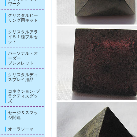
ワーク
クリスタルヒー
リング用キット
クリスタルアラ
イ５１種フルセ
ット
パーソナル・オ
ーダー
ブレスレット
クリスタルディ
スプレイ用品
コネクション･プ
ラクティスグッ
ズ
セージ＆スマッ
ジ関連
オーラソーマ