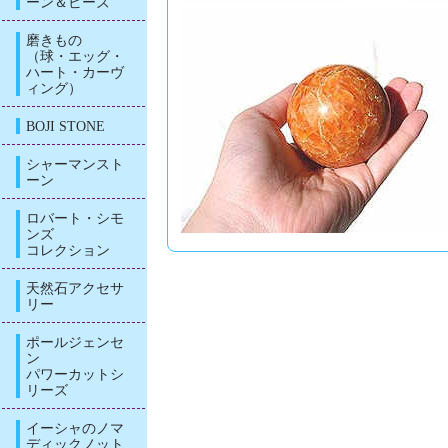
ーン＆ビーズ
磨きもの
（球・エッグ・
ハート・カーヴ
ィング）
BOJI STONE
シャーマンスト
ーン
ロバート・シモ
ンズ
コレクション
天然石アクセサ
リー
ポールジェンセ
ン
パワーカットシ
リーズ
イーシャのノマ
ディックノット