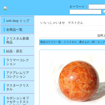
キーワード：
web shop トップ
いらっしゃいませ ゲストさん
全商品一覧
送料
クリスタル新着
商品
商品カテゴリ一覧
>
クリスタル：磨きもの（球・エッグ
結晶・原石
ラリマーコレク
ション
アクアレムリア
コレクション
マスタークリス
タル
カボション＆フ
ァセテッドスト