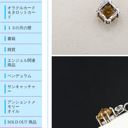
オラクルカード
＆タロットカー
ド
１３の月の暦
書籍
雑貨
エンジェル関連
商品
ペンデュラム
サンキャッチャ
ー
アンシェントメ
モリー
オイル
SOLD OUT 商品