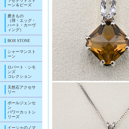
ァセテッドスト
ーン＆ビーズ
磨きもの
（球・エッグ・
ハート・カーヴ
ィング）
BOJI STONE
シャーマンスト
ーン
ロバート・シモ
ンズ
コレクション
天然石アクセサ
リー
ポールジェンセ
ン
パワーカットシ
リーズ
イーシャのノマ