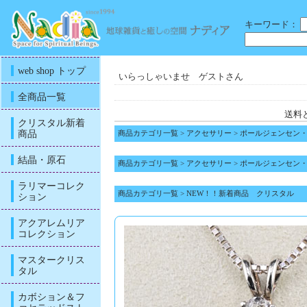
キーワード：
web shop トップ
いらっしゃいませ ゲストさん
全商品一覧
送料
クリスタル新着
商品
商品カテゴリ一覧
>
アクセサリー
>
ポールジェンセン
結晶・原石
商品カテゴリ一覧
>
アクセサリー
>
ポールジェンセン
ラリマーコレク
商品カテゴリ一覧
>
NEW！！新着商品 クリスタル
ション
アクアレムリア
コレクション
マスタークリス
タル
カボション＆フ