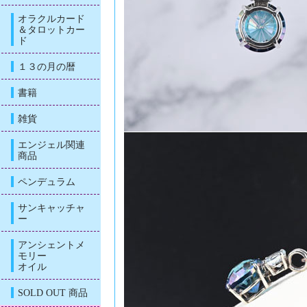
オラクルカード
＆タロットカー
ド
１３の月の暦
書籍
雑貨
エンジェル関連
商品
ペンデュラム
サンキャッチャ
ー
アンシェントメ
モリー
オイル
SOLD OUT 商品