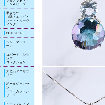
ァセテッドスト
ーン＆ビーズ
磨きもの
（球・エッグ・
ハート・カーヴ
ィング）
BOJI STONE
シャーマンスト
ーン
ロバート・シモ
ンズ
コレクション
天然石アクセサ
リー
ポールジェンセ
ン
パワーカットシ
リーズ
イーシャのノマ