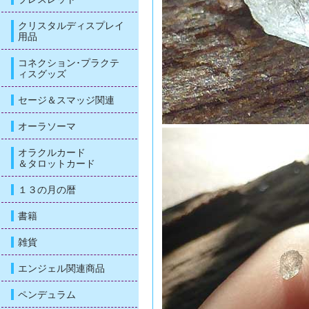
クリスタルディスプレイ
用品
コネクション･プラクテ
ィスグッズ
セージ＆スマッジ関連
オーラソーマ
オラクルカード
＆タロットカード
１３の月の暦
書籍
雑貨
エンジェル関連商品
ペンデュラム