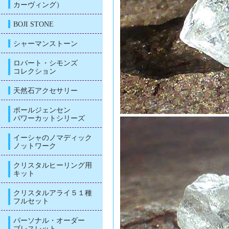
カーヴィング）
BOJI STONE
シャーマンストーン
ロバート・シモンズ
コレクション
天然石アクセサリー
ポールジェンセン
パワーカットシリーズ
イーシャのノマディック
ノットワーク
クリスタルヒーリング用
キット
クリスタルアライ５１種
フルセット
パーソナル・オーダー
ブレスレット