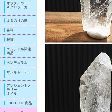
オラクルカード
＆タロットカー
ド
１３の月の暦
書籍
雑貨
エンジェル関連
商品
ペンデュラム
サンキャッチャ
ー
アンシェントメ
モリー
オイル
SOLD OUT 商品