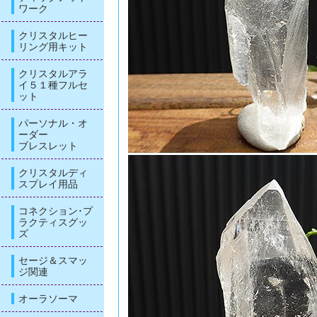
ワーク
クリスタルヒー
リング用キット
クリスタルアラ
イ５１種フルセ
ット
パーソナル・オ
ーダー
ブレスレット
クリスタルディ
スプレイ用品
コネクション･プ
ラクティスグッ
ズ
セージ＆スマッ
ジ関連
オーラソーマ