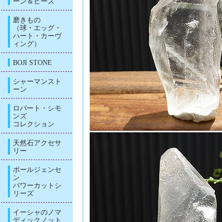
ーン＆ビーズ
磨きもの
（球・エッグ・
ハート・カーヴ
ィング）
BOJI STONE
シャーマンスト
ーン
ロバート・シモ
ンズ
コレクション
天然石アクセサ
リー
ポールジェンセ
ン
パワーカットシ
リーズ
イーシャのノマ
ディックノット