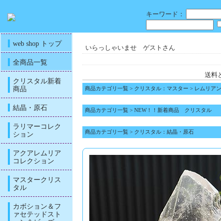
キーワード：
web shop トップ
いらっしゃいませ ゲストさん
全商品一覧
送料
クリスタル新着
商品
商品カテゴリ一覧
>
クリスタル：マスター
>
レムリア
結晶・原石
商品カテゴリ一覧
>
NEW！！新着商品 クリスタル
ラリマーコレク
商品カテゴリ一覧
>
クリスタル：結晶・原石
ション
アクアレムリア
コレクション
マスタークリス
タル
カボション＆フ
ァセテッドスト