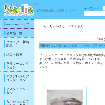
キーワード：
web shop トップ
いらっしゃいませ ゲストさん
全商品一覧
送料
クリスタル新着
商品
商品カテゴリ一覧
>
クリスタル：マスター
> ブランデ
結晶・原石
ブランデンバーグ・クリスタルは特別な透明感
ような滑らかな表面、透明感を持っています。
美しいこの産地の水晶 天然原石ポイント等を
ラリマーコレク
ション
ンです。
アクアレムリア
コレクション
マスタークリス
タル
カボション＆フ