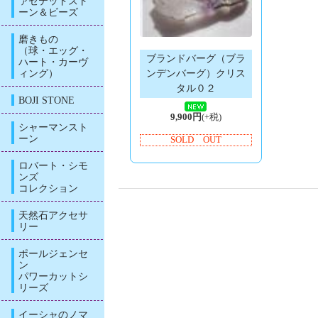
ァセテッドスト
ーン＆ビーズ
磨きもの
（球・エッグ・
ブランドバーグ（ブラ
ハート・カーヴ
ィング）
ンデンバーグ）クリス
タル０２
BOJI STONE
9,900円
(+税)
シャーマンスト
ーン
SOLD OUT
ロバート・シモ
ンズ
コレクション
天然石アクセサ
リー
ポールジェンセ
ン
パワーカットシ
リーズ
イーシャのノマ