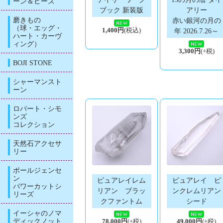
ーン＆ビーズ
ブック 新装版
アリー
磨きもの
赤い銀河の月の
（球・エッグ・
1,400円
(税込)
年 2026.7.26～
ハート・カーヴ
ィング）
3,300円
(+税)
BOJI STONE
シャーマンスト
ーン
ロバート・シモ
ンズ
コレクション
天然石アクセサ
リー
ポールジェンセ
ン
ピュアレイレム
ピュアレイ ピ
パワーカットシ
リアン ブラッ
ンクレムリアン
リーズ
クファントム
シード
イーシャのノマ
ディックノット
78,000円
(+税)
49,000円
(+税)