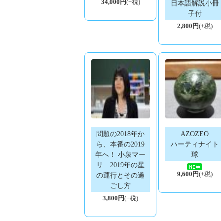
34,000円
(+税)
日本語解説小冊
子付
2,800円
(+税)
問題の2018年か
AZOZEO
ら、本番の2019
ハーティナイト
年へ！ 小泉マー
球
リ 2019年の星
9,600円
(+税)
の運行とその過
ごし方
3,800円
(+税)