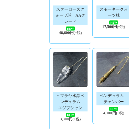
スターローズク
スモーキークォ
ォーツ球 AAグ
ーツ球
レード
17,500円
(+税)
48,600円
(+税)
ヒマラヤ水晶ペ
ペンデュラム
ンデュラム
チェンバー
エジプシャン
4,100円
(+税)
3,300円
(+税)