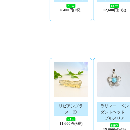
6,400円
(+税)
12,600円
(+税)
リビアングラ
ラリマー ペン
ス ①
ダントヘッド
プルメリア
11,600円
(+税)
15,600円
(+税)