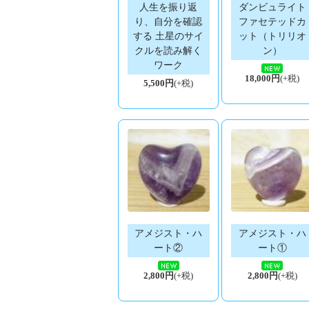
人生を振り返
ダンビュライト
り、自分を確認
ファセテッドカ
する 土星のサイ
ット（トリリオ
クルを読み解く
ン）
ワーク
18,000円
(+税)
5,500円
(+税)
アメジスト・ハ
アメジスト・ハ
ート②
ート①
2,800円
(+税)
2,800円
(+税)