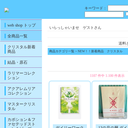
キーワード：
web shop トップ
いらっしゃいませ ゲストさん
全商品一覧
送料
クリスタル新着
商品
商品カテゴリ一覧
> NEW！！新着商品 クリスタル
結晶・原石
ラリマーコレク
1107 件中 1-100 件表示
ション
アクアレムリア
コレクション
マスタークリス
タル
カボション＆フ
ァセテッドスト
デイリーワーク
13の月の暦 ダイ