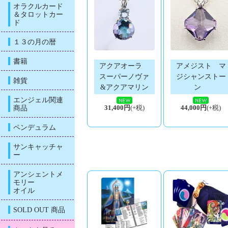
オラクルカード
＆タロットカー
ド
１３の月の暦
書籍
アクアオーラ
アメジスト マ
スーパーノヴァ
ジシャンストー
雑貨
&アクアマリン
ン
エンジェル関連
商品
31,400円
(+税)
44,000円
(+税)
ペンデュラム
サンキャッチャ
ー
アンシェントメ
モリー
オイル
SOLD OUT 商品