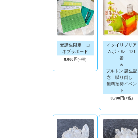
受講生限定 コ
イクイリブリア
ネプラボード
ムボトル 121
番
8,000円
(+税)
＆
プルトン 誕生記
念 喋り倒し
無料招待イベン
ト
8,790円
(+税)