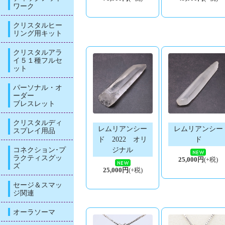
ワーク
クリスタルヒー
リング用キット
クリスタルアラ
イ５１種フルセ
ット
パーソナル・オ
ーダー
ブレスレット
クリスタルディ
レムリアンシー
レムリアンシー
スプレイ用品
ド 2022 オリ
ド
コネクション･プ
ジナル
ラクティスグッ
25,000円
(+税)
ズ
25,000円
(+税)
セージ＆スマッ
ジ関連
オーラソーマ