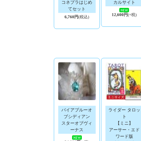
コネプラはじめ
カルサイト
てセット
12,600円
(+税)
6,760円
(税込)
バイアブルーオ
ライダー タロッ
ブシディアン
ト
スターオブヴィ
【ミニ】
ーナス
アーサー・エド
ワード版