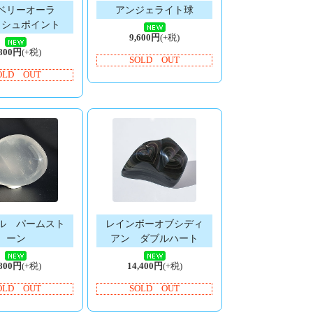
ベリーオーラ
アンジェライト球
ッシュポイント
9,600円
(+税)
,800円
(+税)
SOLD OUT
OLD OUT
ル パームスト
レインボーオブシディ
ーン
アン ダブルハート
,800円
(+税)
14,400円
(+税)
OLD OUT
SOLD OUT