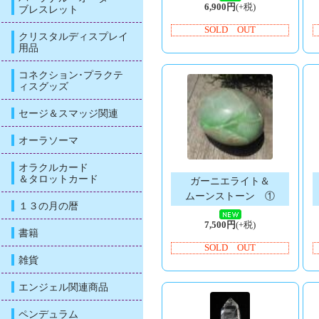
6,900円
(+税)
ブレスレット
SOLD OUT
クリスタルディスプレイ
用品
コネクション･プラクテ
ィスグッズ
セージ＆スマッジ関連
オーラソーマ
オラクルカード
＆タロットカード
ガーニエライト＆
ムーンストーン ①
１３の月の暦
7,500円
(+税)
書籍
SOLD OUT
雑貨
エンジェル関連商品
ペンデュラム