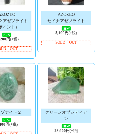
AZOZEO
AZOZEO
クアゼツライト
セドナアゼツライト
ポイント）
5,100円
(+税)
,200円
(+税)
SOLD OUT
OLD OUT
マゾナイト２
グリーンオブシディア
ン
,400円
(+税)
28,600円
(+税)