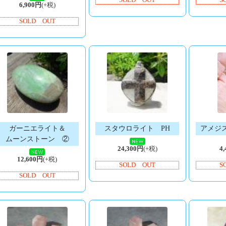
SOLD OUT
S
6,900円
(+税)
SOLD OUT
ガーニエライト＆
スタウロライト PH
アメジ
ムーンストーン ②
24,300円
(+税)
4
12,600円
(+税)
SOLD OUT
S
SOLD OUT