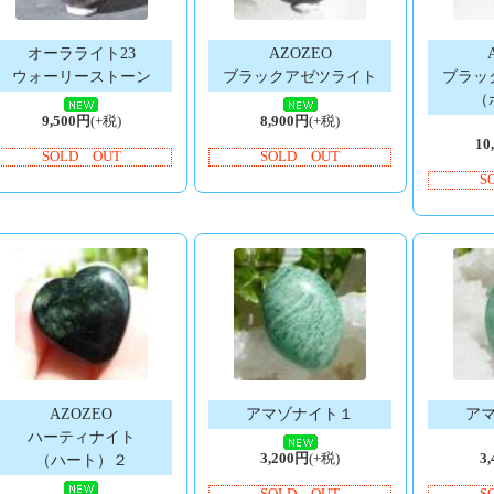
オーラライト23
AZOZEO
ウォーリーストーン
ブラックアゼツライト
ブラッ
（
9,500円
(+税)
8,900円
(+税)
10
SOLD OUT
SOLD OUT
S
AZOZEO
アマゾナイト１
ア
ハーティナイト
3,200円
(+税)
3
（ハート）２