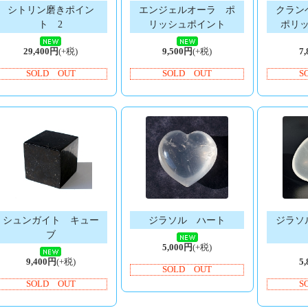
シトリン磨きポイン
エンジェルオーラ ポ
クラン
ト 2
リッシュポイント
ポリ
29,400円
(+税)
9,500円
(+税)
7
SOLD OUT
SOLD OUT
S
シュンガイト キュー
ジラソル ハート
ジラソ
ブ
5,000円
(+税)
9,400円
(+税)
5
SOLD OUT
SOLD OUT
S