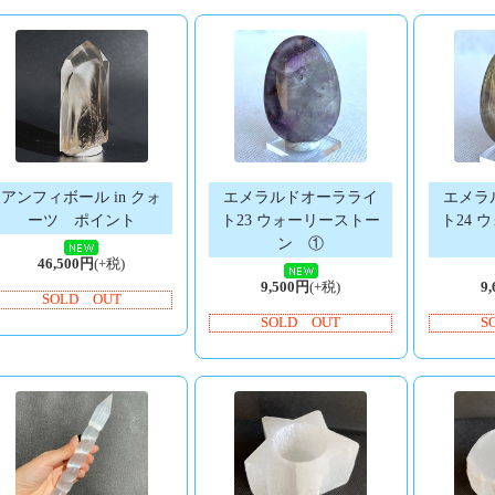
アンフィボール in クォ
エメラルドオーラライ
エメラ
ーツ ポイント
ト23 ウォーリーストー
ト24 
ン ①
46,500円
(+税)
9,500円
(+税)
9
SOLD OUT
SOLD OUT
S