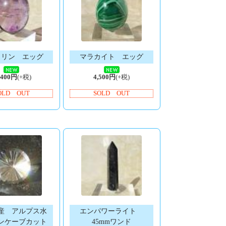
トリン エッグ
マラカイト エッグ
,400円
(+税)
4,500円
(+税)
OLD OUT
SOLD OUT
産 アルプス水
エンパワーライト
ンケーブカット
45mmワンド