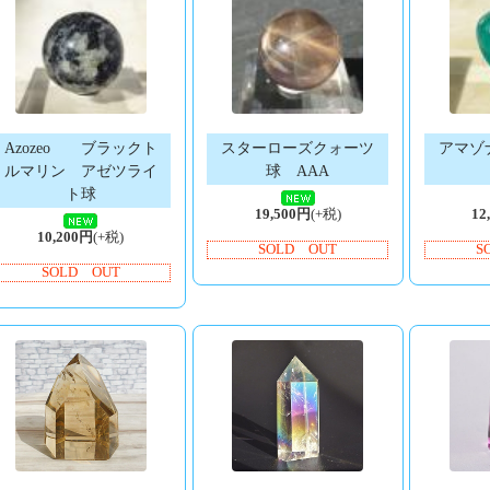
Azozeo ブラックト
スターローズクォーツ
アマゾ
ルマリン アゼツライ
球 AAA
ト球
19,500円
(+税)
12
10,200円
(+税)
SOLD OUT
S
SOLD OUT