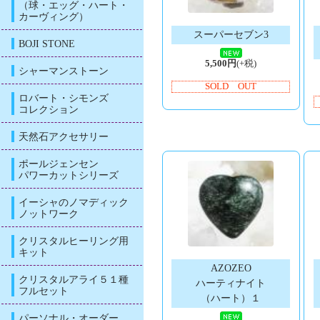
（球・エッグ・ハート・
カーヴィング）
スーパーセブン3
BOJI STONE
5,500円
(+税)
シャーマンストーン
SOLD OUT
ロバート・シモンズ
コレクション
天然石アクセサリー
ポールジェンセン
パワーカットシリーズ
イーシャのノマディック
ノットワーク
クリスタルヒーリング用
キット
AZOZEO
クリスタルアライ５１種
ハーティナイト
フルセット
（ハート）１
パーソナル・オーダー